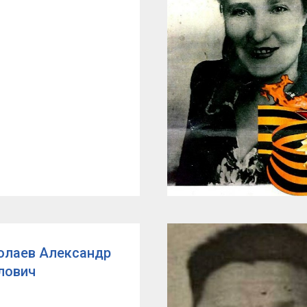
олаев Александр
лович