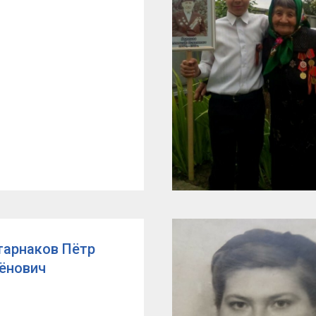
тарнаков Пётр
ёнович