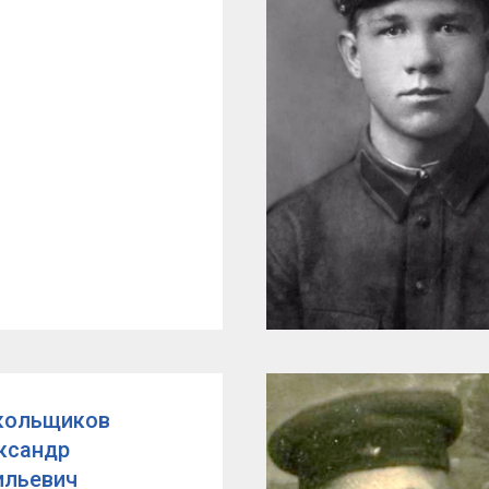
кольщиков
ксандр
ильевич