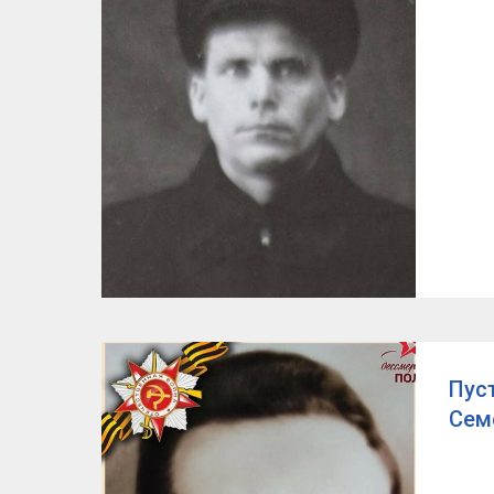
Пус
Сем