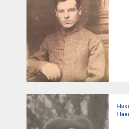
Ник
Пав