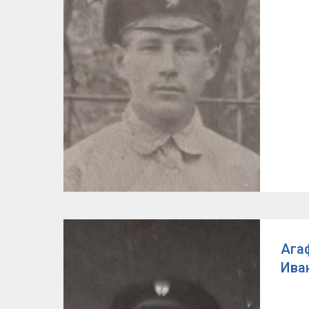
Ага
Ива