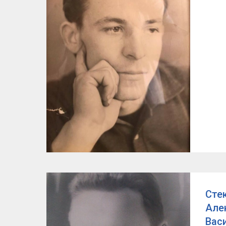
Сте
Але
Вас