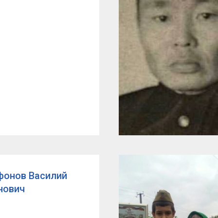
фонов Василий
нович