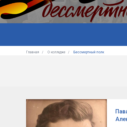
Главная
/
О колледже
/
Бессмертный полк
Пав
Але